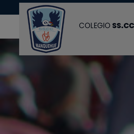
(+56 2) 2719 4300
coleg
COLEGIO
SS.CC