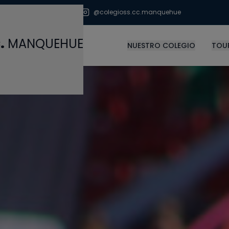
io@ssccmanquehue.cl
@colegioss.cc.manquehue
.
MANQUEHUE
NUESTRO COLEGIO
TOUR