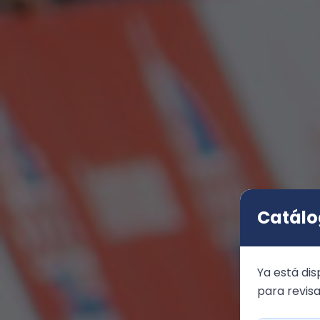
Catálo
Ya está dis
para revisa