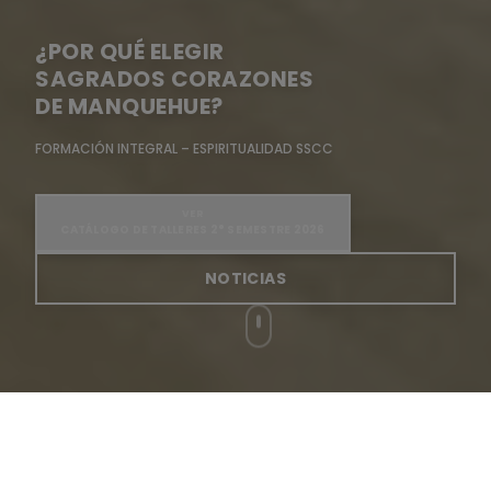
¿POR QUÉ ELEGIR
SAGRADOS CORAZONES
DE MANQUEHUE?
FORMACIÓN INTEGRAL – ESPIRITUALIDAD SSCC
VER
CATÁLOGO DE TALLERES 2° SEMESTRE 2026
NOTICIAS
¡Conoce tu colegio!