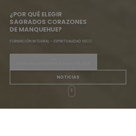
¿POR QUÉ ELEGIR
SAGRADOS CORAZONES
DE MANQUEHUE?
FORMACIÓN INTEGRAL – ESPIRITUALIDAD SSCC
VER
CATÁLOGO DE TALLERES 2° SEMESTRE 2026
NOTICIAS
¡Conoce tu colegio!