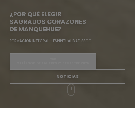
¿POR QUÉ ELEGIR
SAGRADOS CORAZONES
DE MANQUEHUE?
FORMACIÓN INTEGRAL – ESPIRITUALIDAD SSCC
VER
CATÁLOGO DE TALLERES 2° SEMESTRE 2026
NOTICIAS
¡Conoce tu colegio!